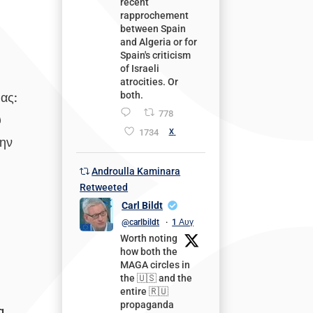
recent
rapprochement
between Spain
and Algeria or for
Spain's criticism
of Israeli
atrocities. Or
both.
μας:
778
υ
1734
X
την
Androulla Kaminara
Retweeted
Carl Bildt
@carlbildt
·
1 Αυγ
Worth noting
how both the
MAGA circles in
the 🇺🇸 and the
entire 🇷🇺
propaganda
g