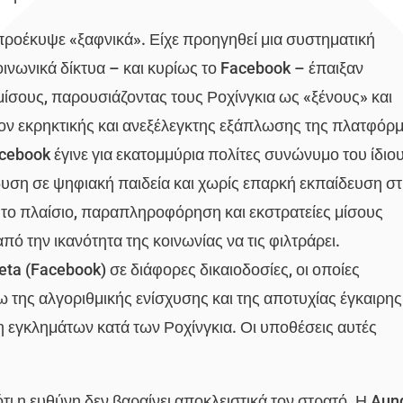
 προέκυψε «ξαφνικά». Είχε προηγηθεί μια συστηματική
νωνικά δίκτυα – και κυρίως το Facebook – έπαιξαν
ίσους, παρουσιάζοντας τους Ροχίνγκια ως «ξένους» και
ον εκρηκτικής και ανεξέλεγκτης εξάπλωσης της πλατφόρ
acebook έγινε για εκατομμύρια πολίτες συνώνυμο του ίδιο
δυση σε ψηφιακή παιδεία και χωρίς επαρκή εκπαίδευση σ
το πλαίσιο, παραπληροφόρηση και εκστρατείες μίσους
 την ικανότητα της κοινωνίας να τις φιλτράρει.
ta (Facebook) σε διάφορες δικαιοδοσίες, οι οποίες
 της αλγοριθμικής ενίσχυσης και της αποτυχίας έγκαιρης
 εγκλημάτων κατά των Ροχίνγκια. Οι υποθέσεις αυτές
ότι η ευθύνη δεν βαραίνει αποκλειστικά τον στρατό. Η Aun