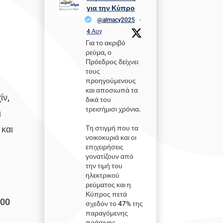
για την Κύπρο
@almacy2025
·
4 Αυγ
Για το ακριβό
ρεύμα, ο
Πρόεδρος δείχνει
τους
προηγούμενους
και αποσιωπά τα
ίν,
δικά του
τρεισήμισι χρόνια.
ι
 και
Τη στιγμή που τα
νοικοκυριά και οι
επιχειρήσεις
γονατίζουν από
την τιμή του
ηλεκτρικού
ρεύματος και η
Κύπρος πετά
000
σχεδόν το 47% της
παραγόμενης
πράσινης