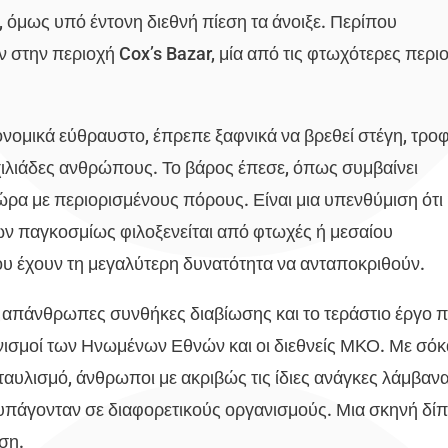
υ, όμως υπό έντονη διεθνή πίεση τα άνοιξε. Περίπου
στην περιοχή Cox’s Bazar, μία από τις φτωχότερες περι
ονομικά εύθραυστο, έπρεπε ξαφνικά να βρεθεί στέγη, τρο
 χιλιάδες ανθρώπους. Το βάρος έπεσε, όπως συμβαίνει
ρα με περιορισμένους πόρους. Είναι μια υπενθύμιση ότι
ν παγκοσμίως φιλοξενείται από φτωχές ή μεσαίου
ου έχουν τη μεγαλύτερη δυνατότητα να ανταποκριθούν.
ις απάνθρωπες συνθήκες διαβίωσης και το τεράστιο έργο 
ισμοί των Ηνωμένων Εθνών και οι διεθνείς ΜΚΟ. Με σό
καταυλισμό, άνθρωποι με ακριβώς τις ίδιες ανάγκες λάμβαν
 υπάγονταν σε διαφορετικούς οργανισμούς. Μια σκηνή δί
ση.