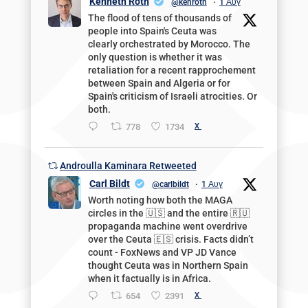
Kenneth Roth
@kenroth
·
1 Αυγ
The flood of tens of thousands of
people into Spain's Ceuta was
clearly orchestrated by Morocco. The
only question is whether it was
retaliation for a recent rapprochement
between Spain and Algeria or for
Spain's criticism of Israeli atrocities. Or
both.
778
1734
X
Androulla Kaminara Retweeted
Carl Bildt
@carlbildt
·
1 Αυγ
Worth noting how both the MAGA
circles in the 🇺🇸 and the entire 🇷🇺
propaganda machine went overdrive
over the Ceuta 🇪🇸 crisis. Facts didn’t
count - FoxNews and VP JD Vance
thought Ceuta was in Northern Spain
when it factually is in Africa.
654
2391
X