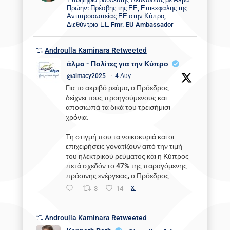
Πρώην: Πρέσβης της ΕΕ, Επικεφαλης της
Αντιπροσωπείας ΕΕ στην Κύπρο,
Διεθύντρια ΕΕ Fmr. EU Ambassador
Androulla Kaminara Retweeted
άλμα - Πολίτες για την Κύπρο
@almacy2025
·
4 Αυγ
Για το ακριβό ρεύμα, ο Πρόεδρος
δείχνει τους προηγούμενους και
αποσιωπά τα δικά του τρεισήμισι
χρόνια.
Τη στιγμή που τα νοικοκυριά και οι
επιχειρήσεις γονατίζουν από την τιμή
του ηλεκτρικού ρεύματος και η Κύπρος
πετά σχεδόν το 47% της παραγόμενης
πράσινης ενέργειας, ο Πρόεδρος
3
14
X
Androulla Kaminara Retweeted