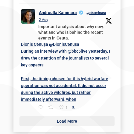
Androulla Kaminara
@akaminara
·
2 Αυγ
Important analysis about why now,
what and who is behind the recent
events in Ceuta.
Dionis Cenușa
@DionisCenusa
During an interview with @bbc5live yesterday, I
drew the attention of the journalists to several
key aspects:
First, the timing chosen for this hybrid warfare
operation was not accidental. It did not occur
during the active wildfires, but rather
immediately afterward, when
1
X
Load More