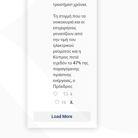
τρεισήμισι χρόνια.
Τη στιγμή που τα
νοικοκυριά και οι
επιχειρήσεις
γονατίζουν από
την τιμή του
ηλεκτρικού
ρεύματος και η
Κύπρος πετά
σχεδόν το 47% της
παραγόμενης
πράσινης
ενέργειας, ο
Πρόεδρος
4
15
X
Load More