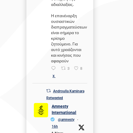
αδιαλλαξίας.
Η επανέναρξη
ουσιαστικών
διαπραγματεύσεων
είναι σήμερα το
κρίσιμο
ζητούμενο. Για
αυτό χρειάζονται
και κινήσεις που
αφαιρούν
3
8
X
Androulla Kaminara
Retweeted
Amnesty
International
@amnesty
·
16h