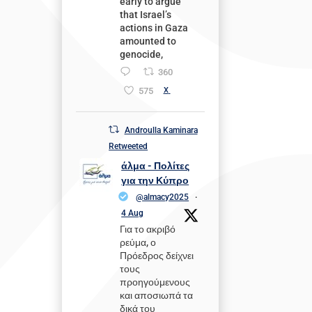
early to argue
that Israel’s
actions in Gaza
amounted to
genocide,
360
575
X
Androulla Kaminara
Retweeted
άλμα - Πολίτες
για την Κύπρο
@almacy2025
·
4 Aug
Για το ακριβό
ρεύμα, ο
Πρόεδρος δείχνει
τους
προηγούμενους
και αποσιωπά τα
δικά του