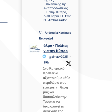
της ΕΕ,
Επικεφαλης της
Αντιπροσωπείας
ΕΕ στην Κύπρο,
Διεθύντρια ΕΕ Fmr.
EU Ambassador
Androulla Kaminara
Retweeted
άλμα - Πολίτες
για την Κύπρο
@almacy2025
·
19h
Στο Κυπριακό
πρέπει να
αξιοποιούμε κάθε
περιθώριο που
ενισχύει τη θέση
μας και
δυσκολεύει την
Τουρκία να
δικαιολογεί τη
συνέχιση της