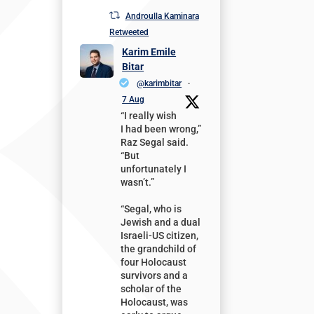
Androulla Kaminara
Retweeted
Karim Emile
Bitar
@karimbitar
·
7 Aug
“I really wish
I had been wrong,”
Raz Segal said.
“But
unfortunately I
wasn’t.”
“Segal, who is
Jewish and a dual
Israeli-US citizen,
the grandchild of
four Holocaust
survivors and a
scholar of the
Holocaust, was